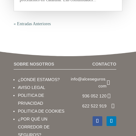
« Entradas Anteriores
SOBRE NOSOTROS
CONTACTO
info@alceseguros.
¿DONDE ESTAMOS?

com
AVISO LEGAL

POLITICA DE
936 052 120
PRIVACIDAD

622 522 919
POLITICA DE COOKIES
¿POR QUÉ UN
CORREDOR DE
SEGUROS?