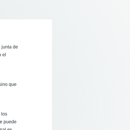
 junta de
 el
 sino que
 los
ue puede
nal es