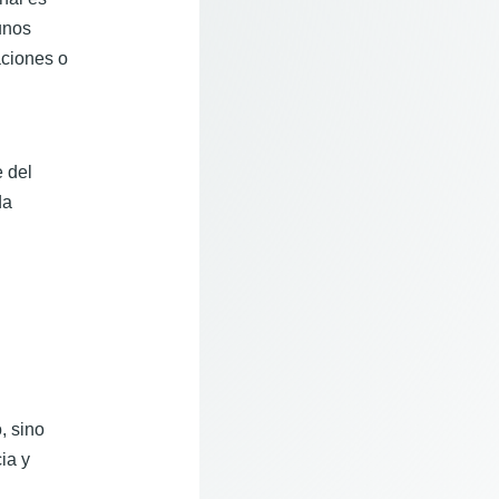
unos
aciones o
 del
da
, sino
ia y