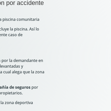
ón por accidente
la piscina comunitaria
uye la piscina. Así lo
iente caso de
da por la demandante en
 levantadas y
a cual alega que la zona
añía de seguros
por
propietarios.
 la zona deportiva