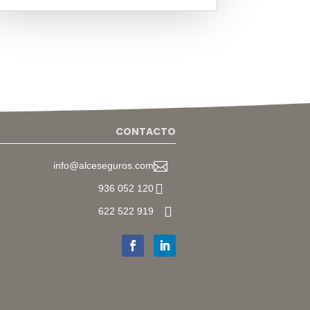
CONTACTO

info@alceseguros.com

936 052 120

622 522 919