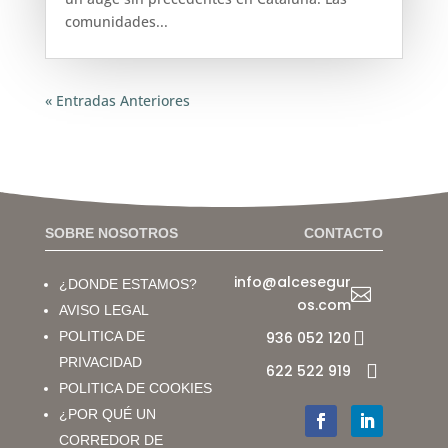
comunidades...
« Entradas Anteriores
SOBRE NOSOTROS
CONTACTO
info@alcesegur
¿DONDE ESTAMOS?

os.com
AVISO LEGAL

POLITICA DE
936 052 120
PRIVACIDAD

622 522 919
POLITICA DE COOKIES
¿POR QUÉ UN
CORREDOR DE