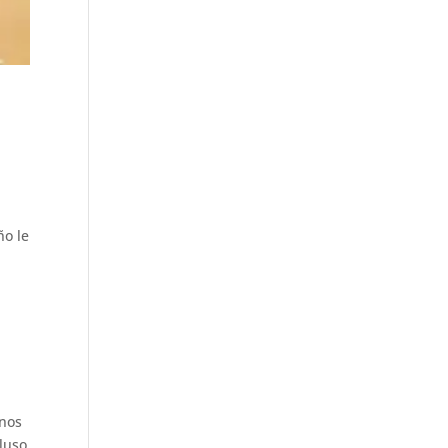
ño le
inos
luso